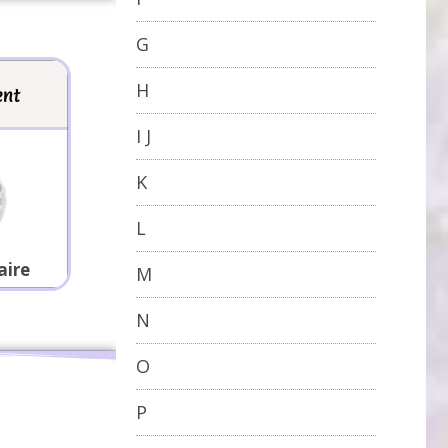
G
H
nt
I J
K
L
aire
M
N
O
P