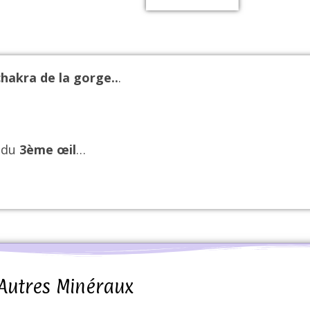
chakra de la gorge..
.
a du
3ème œil
…
Autres Minéraux