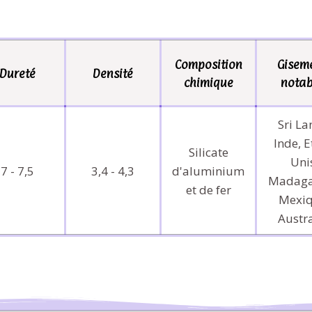
Composition
Gisem
Dureté
Densité
chimique
notab
Sri La
Inde, E
Silicate
Uni
d'aluminium
7 - 7,5
3,4 - 4,3
Madaga
et de fer
Mexiq
Austra