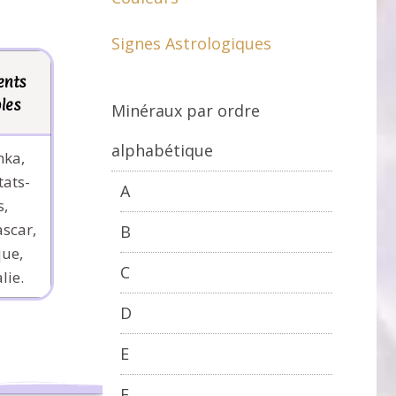
Signes Astrologiques
ents
les
Minéraux par ordre
alphabétique
nka,
tats-
A
s,
scar,
B
ue,
C
lie.
D
E
F