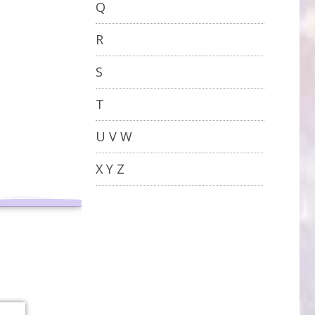
Q
R
S
T
U V W
X Y Z