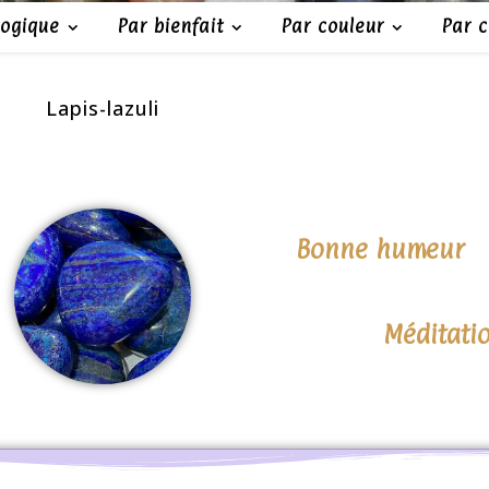
logique
Par bienfait
Par couleur
Par 
Lapis-lazuli
Bonne humeur
Méditati