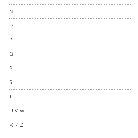
N
O
P
Q
R
S
T
U V W
X Y Z