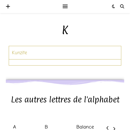
K
Kunzite
Les autres lettres de l'alphabet
A
B
Balance Horoscope de la Semaine
Balance Horoscope du Jour