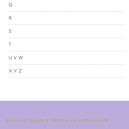
Q
R
S
T
U V W
X Y Z
Mentions Légales & Politique de confidentialité