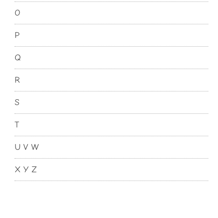
O
P
Q
R
S
T
U V W
X Y Z