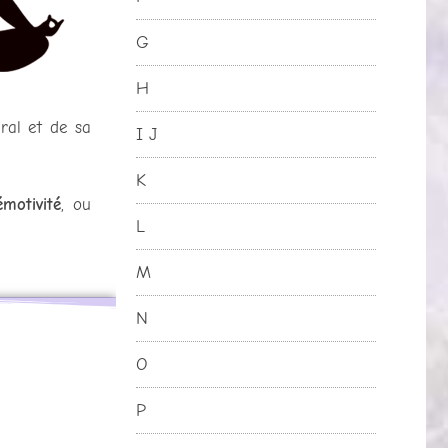
G
H
al et de sa
I J
K
émotivité
, ou
L
M
N
O
P