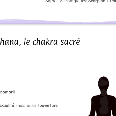
Signes Astrologiques:
Scorpion • Po
hana, le chakra sacré
 nombril
.
exualité
, mais aussi l’
ouverture