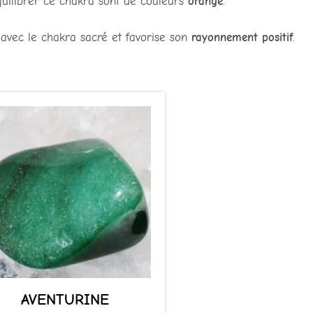
uilibrer ce chakra sont de couleurs
orange
.
avec le chakra sacré et favorise son
rayonnement positif
.
AVENTURINE