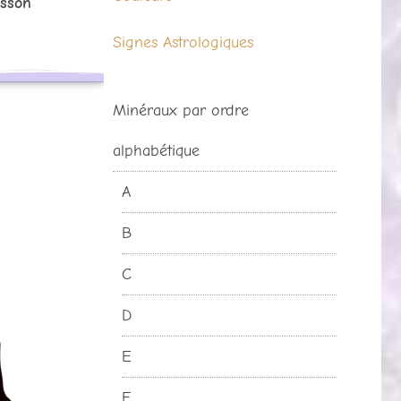
isson
Signes Astrologiques
Minéraux par ordre
alphabétique
A
B
C
D
E
F