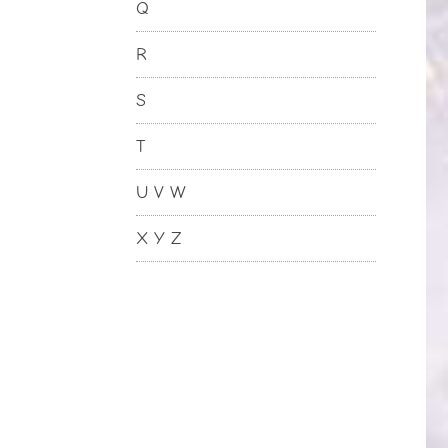
Q
R
S
T
U V W
X Y Z