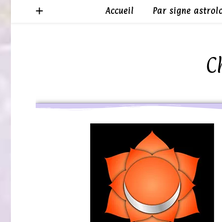
Minéraux par ordre alphabétique
Accueil
Par signe astrol
C