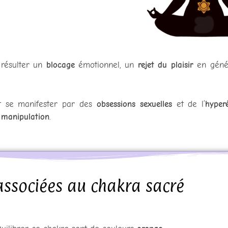
 résulter un
blocage
émotionnel, un
rejet du plaisir
en génér
ut se manifester par des
obsessions sexuelles
et de l’
hyper
a
manipulation
.
associées au chakra sacré