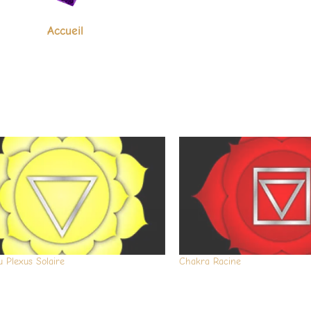
Accueil
 Plexus Solaire
Chakra Racine