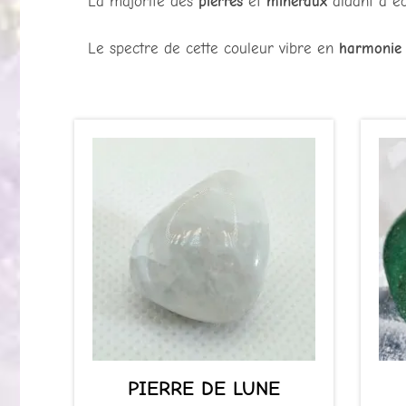
La majorité des
pierres
et
minéraux
aidant à éq
Le spectre de cette couleur vibre en
harmonie
PIERRE DE LUNE