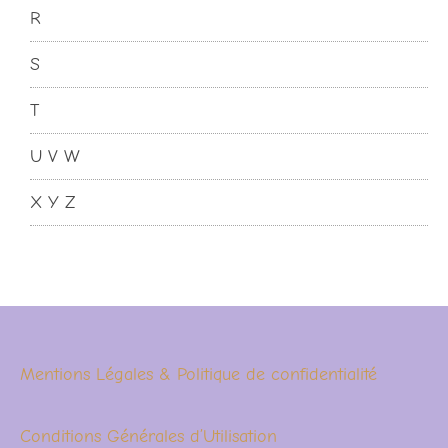
R
S
T
U V W
X Y Z
Mentions Légales & Politique de confidentialité
Conditions Générales d’Utilisation