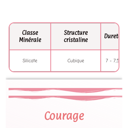
Courage ∼ Volonté
Classe
Structure
Dureté
Minérale
cristaline
Silicate
Cubique
7 - 7,5
Courage