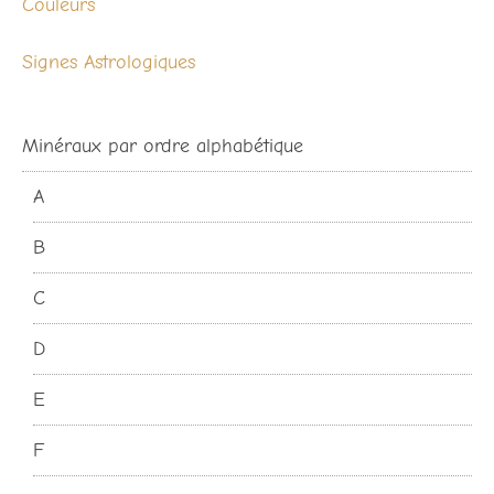
Couleurs
Signes Astrologiques
Minéraux par ordre alphabétique
A
B
C
D
E
F