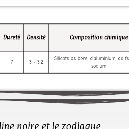
Dureté
Densité
Composition chimique
Silicate de bore, d'aluminium, de fe
7
3 - 3,2
sodium
ine noire et le zodiaque