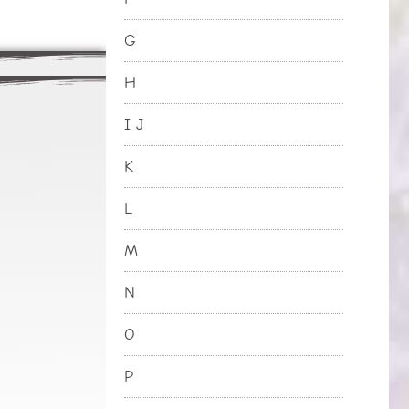
G
H
I J
K
L
M
N
O
P