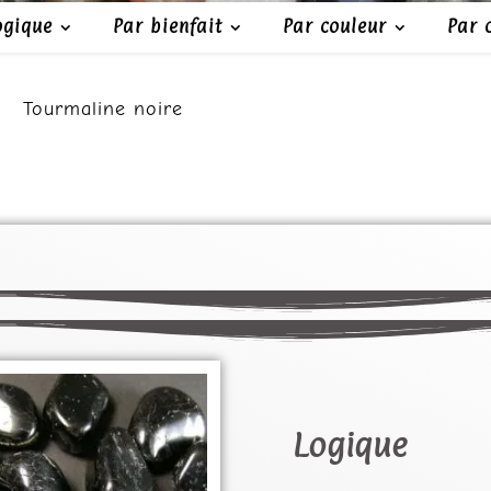
ogique
Par bienfait
Par couleur
Par 
Tourmaline noire
Protection ∼ Ancrage
Logique