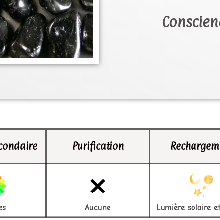
Conscien
condaire
Purification
Rechargem
es
Aucune
Lumière solaire et