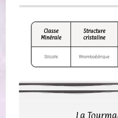
Classe
Structure
Minérale
cristaline
Silicate
Rhomboédrique
La Tourmal