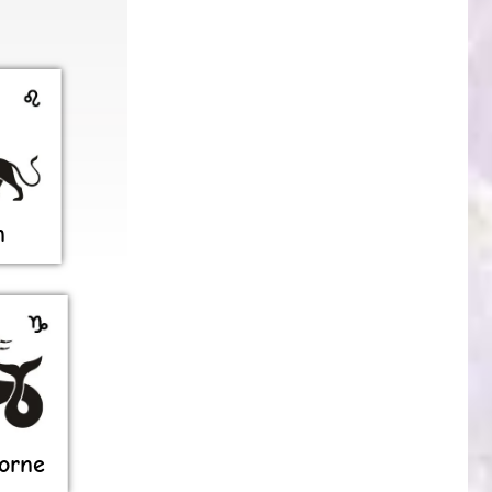
n
orne