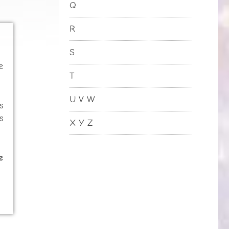
Q
R
S
e
T
U V W
s
s
X Y Z
e