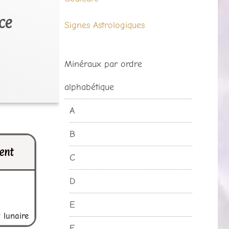
ce
Signes Astrologiques
Minéraux par ordre
alphabétique
A
B
ent
C
D
E
 lunaire
F